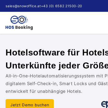
sales@snowoffice.at
+43 (0) 6582 21500-20
Hotelsoftware für Hotel
Unterkünfte jeder Größ
All-in-One-Hotelautomatisierungssystem mit 
digitalem Self-Check-in, Smart Locks und Gä
entwickelt für unabhängige Hotels.
Jetzt Demo buchen