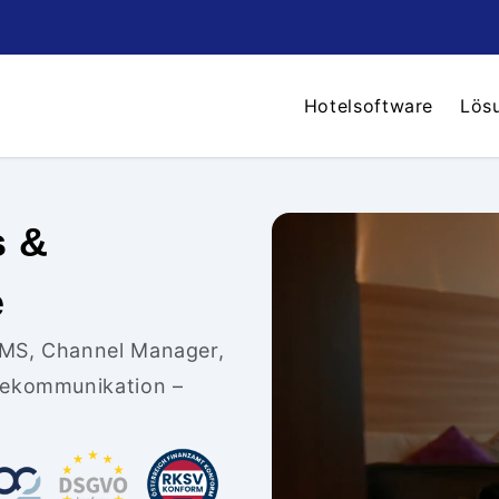
Hotelsoftware
Lös
s &
e
PMS, Channel Manager,
stekommunikation –