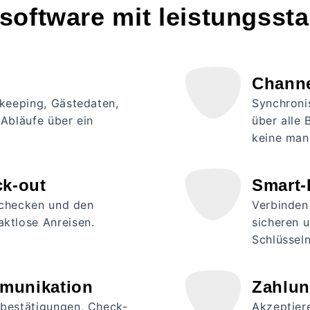
lsoftware mit leistungss
Channe
keeping, Gästedaten,
Synchronis
Abläufe über ein
über alle
keine manu
ck-out
Smart-
inchecken und den
Verbinden
ktlose Anreisen.
sicheren 
Schlüssel
mmunikation
Zahlu
bestätigungen, Check-
Akzeptier