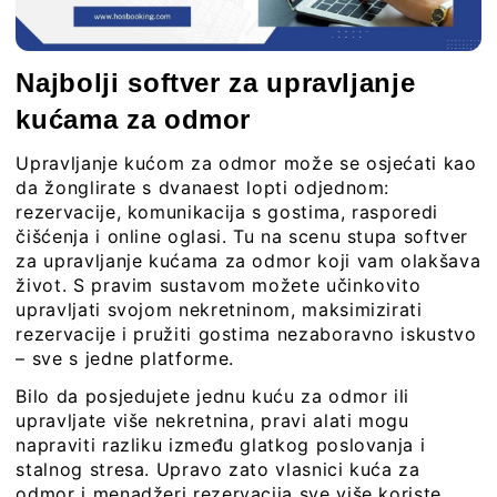
Najbolji softver za upravljanje
kućama za odmor
Upravljanje kućom za odmor može se osjećati kao
da žonglirate s dvanaest lopti odjednom:
rezervacije, komunikacija s gostima, rasporedi
čišćenja i online oglasi. Tu na scenu stupa softver
za upravljanje kućama za odmor koji vam olakšava
život. S pravim sustavom možete učinkovito
upravljati svojom nekretninom, maksimizirati
rezervacije i pružiti gostima nezaboravno iskustvo
– sve s jedne platforme.
Bilo da posjedujete jednu kuću za odmor ili
upravljate više nekretnina, pravi alati mogu
napraviti razliku između glatkog poslovanja i
stalnog stresa. Upravo zato vlasnici kuća za
odmor i menadžeri rezervacija sve više koriste